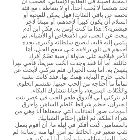
المحبة أصيلة في الطابع الإنساني، فصعب أن
تجد شخصاً لا يُحب أحداً، أو لا يتعاطف مع فئة
تخصه عن باقي الفئات! فهل يمكن للمحبة أو
السلام أن يكون كبيراً لأحدهم، أو مبتغاً لآخر
فيشتريه؟! هذا ما كنت أؤمن به. فكل ابن آدم
يبحث عن الحب، في الأشخاص أو الأشياء، ثم
ينتمي إليه قلبه، ليصبح سلطانه وكبيره، يجده
أحدهم في ناي يرافقه على سفح الجبل، أمَا
الآخر فيلاقيه على طاولة أرضية تضُمُ أفراد
عائلته. أما أنا فقد وجدت الحُب سريعاً، فأمي نهراً
يفيضُ به. أما بنت الجيران فلم تتركني لأبحث عن
الحب خارج البناية، هِمتُ بها، فقد كانت تشبه
تماماً ما أحتاجه من الحب حينها. نقتسم الحلوى
والقُبٌلات السريعة، وأحيانا نتشارك البكاء.
لم يتركني أبي لأتذوق طعم الحب في عصر بنت
الجيران، حطم شرائط كاظم الساهر، وأحرق
ألبومات صور الفنانات التي جمعناها أنا وهي من
شراء العلكة، ثم أغلق إحكام الشبابيك
بالمسامير. كُنت أفكر في ليلة ما، أن أقوم بعمل
ثقب صغير في الحائط ثم أمرر لها منه رسالة! لم
تصل إليها رسائلي، ولم أصل أنا إلى كبيري،