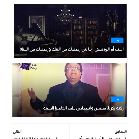
مدونات
الحب أم الويسكي : ما بين رصيدك في البنك ورصيدك في الحياة
مدونات
زكية زكريا: قصص وأشخاص خلف الكاميرا الخفية
السابق
التالي
في عيد الحب : 5 أسئلة يجب أن
إلى الوافدين «لماذا لا تضعون