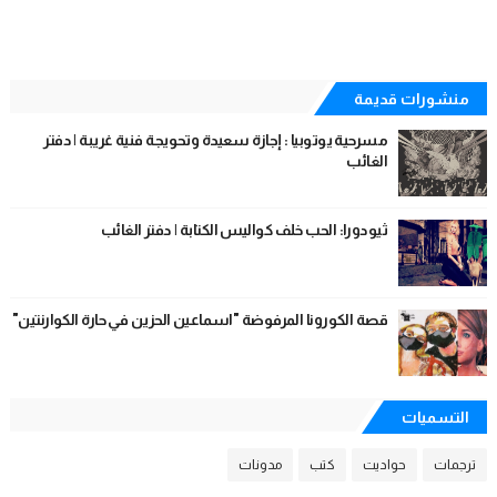
منشورات قديمة
مسرحية يوتوبيا : إجازة سعيدة وتحويجة فنية غريبة | دفتر
الغائب
ثيودورا: الحب خلف كواليس الكتابة | دفتر الغائب
قصة الكورونا المرفوضة "اسماعين الحزين في حارة الكوارنتين"
التسميات
ترجمات
حواديت
كتب
مدونات