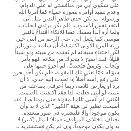
على شكوى أبي من مناقشتي له علي الدوام،
وعدم تنفيذ أوامره بصورة عمياء كما أمرنا الله
ورسوله. لم يكن جدي ظاهر التدين مثل أبي
ليتخذ نفس الأسلوب، فلم يكن يرتدي الجلباب،
ولما أره أبداً يمسك عصا للاتكاء اقتداءً بالنبي
موسي كما يفعل أبي، على الرغم من أنني حين
زرته للمرة الأولى اكتشفتُ أن ساقيه مبتورتان،
لكن اختفاء سيقانه لم يُفقده من هيبته ولو شيئاً
قليلاً، فقد أصبح لا يتحرك من مكانه! فهو يأمر
ويُجاب، ويَرمقُ فيُجتنبْ. لم أجرؤ حينها على
سؤاله عمّا تعني تلك المقولة، فلم يكن أحد يجرؤ
على رفع رأسه أصلاً إذا تحدث إليه جدي، لا أن
يرد أو يعارض كلامه، ربما أحرقني بصاعقة من
عينيه لو أننى فعلت، لذا فقد اكتفيت بالصمت.
لكنني لم أنسى تلك المقولة حتى يومنا هذا، فقد
أصبحت تظهر لي هيئة "الكبير" الذي لا بد وأن
يكون موجوداً وإلا فلتشتره في صور متعددة،
تختلف باختلاف المواقف، فمثلاً: المال (كبير) لا
بد وأن يكون موجوداً، وإن لم يكن فستشتريه بـ