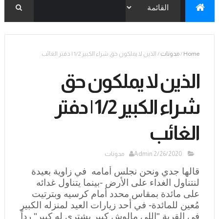
Home
/
مدونات
/
الذين لا يملكون حق شراء الكبير 1/2 | دفتر الغائب
الذين لا يملكون حق
شراء الكبير 1/2 | دفتر
الغائب
2/26/2020
Admin
مدونات
قالها جدي ونحن نجلس أمامه في زاوية بعيدة
لنتناول الغداء على الأرض -بينما يتناول غدائه
على مائدة بمقاس محدد أمام كرسيه وبترتيت
مُعين للمائدة- في أحد زيارات العيد لمنزله الكبير
في القرية "اللي مالوش كبير يشتري له كبير" رداً