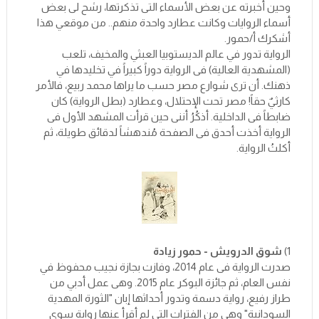
وحين أخبرته عن بعض الأسماء التى تذكرتها، رشح لى بعض
أسماء الروايات وكانت عطارد واحدة منهم.. من موقعي هذا
أشكرك أ/حمور.
الرواية تدور في عالم الديستوبيا العبثي والمخيف، تلعب
(المشهدية العالية) فى الرواية دوراً كبيراً في تخليدها في
ذهنك. أن ترى شوارع مصر حسب ما يراها محمد ربيع، فالأمر
كارثيٌ حقاً! مصر تحت الإحتلال، وعطارد (بطل الرواية) كان
ضابطاً فى الداخلية. أذكُرُ أننى حين قرأت المشهد الأول فى
الرواية أخذت أحدق فى الصفحة مُندهشاً لدقائق طويلة، ثم
أكلتُ الرواية.
1)
شوق الدرويش - حمور زيادة
صدرت الرواية فى عام 2014، وفازت بجازة نجيب محفوظ في
نفس العام، ثم جائزة البوكر عام 2015. وهى عمل أدبي من
طراز رفيع، رواية دسمة وتدور أحداثها إبان "الثورة المهدية
السودانية" وهى من الفترات التى لم أقرأ عنها رواية سوي