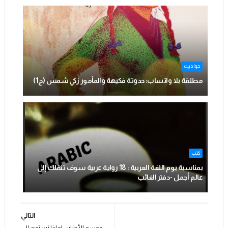
حواديت
مطلقة بلا واتساب: حدوتة فكيهة والمأمور زكي شمس (ج1)
كتب
بمناسبة يوم اللغة العربية : 18 رواية عربية سوف تنقلك إلى
عالم أجمل -دفتر الغائب
التالي
موسم الأحزان: لماذا نستمع إلى