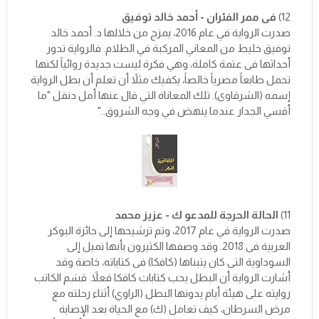
12)
فى ممر الفئران - أحمد خالد توفيق
صدرت الرواية في عام 2016، يمزج من خلالها د. أحمد خالد
توفيق خليط من المعاني المركبة في الظلام. فالرواية تدور
أحداثها فى عتمة كاملة، وهي فكرة ليست جديدة روائياً لكنها
تحمل طابعاً مصرياً خالصاً، يكفيك مثلاً أن تعلم أن بطل الرواية
إسمه (الشرقاوى). تلك المعاناة التي قال عنها أمل دنقل "ما
أقسي الجدار عندما ينهض في وجه الشروق.."
11)
الحالة الحرجة للمدعو ك - عزيز محمد
صدرت الرواية في عام 2017، وتم ترشيحها إلى جائزة البوكر
العربية فى 2018. وقد وصفها الكثيرون بأنها تميل إلى
السوداوية التى كان يتبناها (كافكا) فى كتاباته، خاصة وقد
أشارت الرواية أن البطل يحب كتابات كافكا فعلاً. قسَم الكاتب
روايته على هيئة أيام يدونها البطل (الراوي) أثناء رحلته مع
مرض السرطان، كيف تعامل (ك) مع الحياة بعد الإصابة