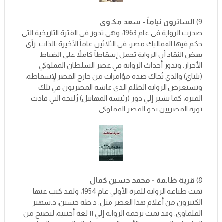
9)
السائرون نياماً - سعد مكاوى
صدرت الرواية فى عام 1963، وهى تدور فى الفترة التاريخية التى
حكم فيها المماليك مصر، في الثلاثين عاماً الأخيرة بالذات. رأى
بعض النقاد أن الرواية تحمل إسقاطاً كاملاً على الضباط
الأحرار. وتدور أحداث الرواية في عصر السلطان المملوكي
(بلباي) والذي تُحاك ضده مؤامرات من خارج القصر لإسقاطه،
وتستعرض الرواية الظلم الذى عاشه المصريون في تلك
الفترة، كما تشير إلي دور (رئيسة المهابيل) زُليخة التي قادت
ثورة المصريين نحو القصر المملوكي.
8)
قرية ظالمة - محمد حسين كمال
تمت طباعة الرواية للمرة الأولي عام 1954، ولقد كتب عنها
الكثيرون من أعلام هذا العصر مثل: د.طه حسين، د.سهير
القلماوى. وقد تمت ترجمة الرواية إلي ١١ لغة أجنبية، لتصبح من