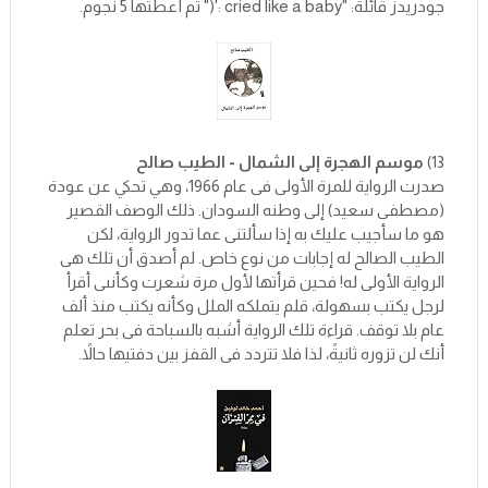
جودريدز قائلة: "cried like a baby :'(" ثم أعطتها 5 نجوم.
13)
موسم الهجرة إلى الشمال - الطيب صالح
صدرت الرواية للمرة الأولى فى عام 1966، وهي تحكي عن عودة
(مصطفى سعيد) إلى وطنه السودان. ذلك الوصف القصير
هو ما سأجيب عليك به إذا سألتنى عما تدور الرواية، لكن
الطيب الصالح له إجابات من نوع خاص. لم أصدق أن تلك هى
الرواية الأولى له! فحين قرأتها لأول مرة شعرت وكأنىى أقرأ
لرجل يكتب بسهولة، قلم يتملكه الملل وكأنه يكتب منذ ألف
عام بلا توقف. قراءة تلك الرواية أشبه بالسباحة فى بحر تعلم
أنك لن تزوره ثانيةً، لذا فلا تتردد فى القفز بين دفتيها حالاً.