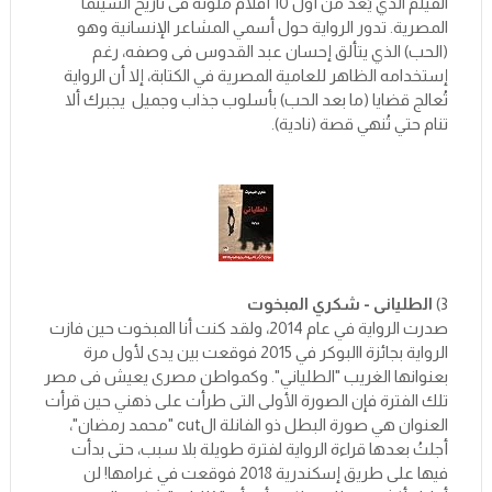
الفيلم الذي يُعد من أول 10 أفلام ملونة فى تاريخ السينما
المصرية. تدور الرواية حول أسمي المشاعر الإنسانية وهو
(الحب) الذي يتألق إحسان عبد القدوس فى وصفه، رغم
إستخدامه الظاهر للعامية المصرية في الكتابة، إلا أن الرواية
تُعالج قضايا (ما بعد الحب) بأسلوب جذاب وجميل يجبرك ألا
تنام حتي تُنهي قصة (نادية).
3)
الطليانى - شكري المبخوت
صدرت الرواية في عام 2014، ولقد كنت أنا المبخوت حين فازت
الرواية بجائزة االبوكر في 2015 فوقعت بين يدى لأول مرة
بعنوانها الغريب "الطلياني". وكمواطن مصرى يعيش فى مصر
تلك الفترة فإن الصورة الأولى التى طرأت على ذهني حين قرأت
العنوان هي صورة البطل ذو الفانلة الcut "محمد رمضان"،
أجلتُ بعدها قراءة الرواية لفترة طويلة بلا سبب، حتى بدأت
فيها على طريق إسكندرية 2018 فوقعت في غرامها! لن