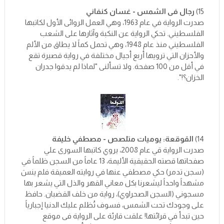
15)
رجال فى الشمس - غسان كنفاني
صدرت الرواية في عام 1963، وهي العمل الروائى الأول لكاتبها
الفلسطيني. تحكي الرواية عن النكبة وآثارها على الشعب
الفلسطيني منذ عام 1948، وهي تحمل كماً لا يطاق من الألم
والأحزان التي ترويها أربع أجيال مختلفة في رواية قصيرة تقع
في أقل من 100 صفحة. ولا تسألنى "لماذا لم يدقوا جدران
الخزان؟!".
14)
القوقعة: يوميات متلصص - مصطفي خليفة
صدرت الرواية قي عام 2008، يروي كاتبها السورى علي
صفحاتها قصته الحقيقية الأليمة، 13 عاماً من السجن ظلماً في
(سجن تدمر) حكي مصطفي عنها في روايته العميقة فلم ينسَ
مشهداً واحداً ليشعرنا بكل معاني القهر والذل التي يشعر بها
مسجوني (السجن الصحراوي)، رواية من خلف القضبان. حافظ
على وجودك تحت الشمس، فسوف تُظلم عليك الدنيا إجبارياً
حين تبدأ في قرائتها! علقت قارئة على الرواية فى موقع