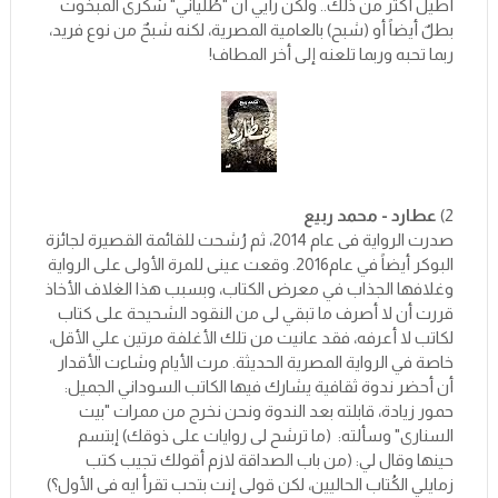
أطيل أكثر من ذلك.. ولكن رأيي أن "طُلياني" شكرى المبخوت
بطلٌ أيضاً أو (شبح) بالعامية المصرية، لكنه شبحٌ من نوع فريد،
ربما تحبه وربما تلعنه إلى أخر المطاف!
2)
عطارد - محمد ربيع
صدرت الرواية فى عام 2014، ثم رُشحت للقائمة القصيرة لجائزة
البوكر أيضاً في عام2016. وقعت عينى للمرة الأولى على الرواية
وغلافها الجذاب في معرض الكتاب، وبسبب هذا الغلاف الأخاذ
قررت أن لا أصرف ما تبقي لى من النقود الشحيحة على كتاب
لكاتب لا أعرفه، فقد عانيت من تلك الأغلفة مرتين علي الأقل،
خاصة في الرواية المصرية الحديثة. مرت الأيام وشاءت الأقدار
أن أحضر ندوة ثقافية يشارك فيها الكاتب السوداني الجميل:
حمور زيادة، قابلته بعد الندوة ونحن نخرج من ممرات "بيت
السنارى" وسألته: (ما ترشح لى روايات على ذوقك) إبتسم
حينها وقال لي: (من باب الصداقة لازم أقولك تجيب كتب
زمايلي الكُتاب الحاليين، لكن قولى إنت بتحب تقرأ ايه فى الأول؟)