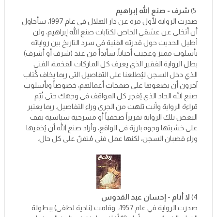
5)
شرف - صنع الله إبراهيم
صدرت الرواية لأول مرة عن دار الهلال فى عام 1997، سأحاول
أن أتخلى عن عشقي الخاص لكتابات صنع الله إبراهيم، ولن
أطيل الحديث حول قدرته الفنية فى سرد التاريخ بين رواياته
بأسلوب مميز وعجيب أحياناً. سأبدأ من عند (شرف أو أشرف)
بطل الرواية الفقير الذي يعرف كل الماركات الفخمة، الفتي
الذي دخل السجن ليُطلعنا على التفاصيل التى ربما يخاف كُتاب
آخرون أن يضعوها على صفحات أعمالهم، خصوصاً وبأسلوب
صنع الله الحاد الذي يُفجر كل المواقف في وجهك حتي تُتِم
قراءة الرواية وأنت تلهت من الجرى وراء التفاصيل. ربما يعتبر
البعض تلك الرواية تقريراً صحفياً أو مسرحية سياسية يقف
على خشبتها وجوه بارزة في الواقع، وأراد صنع الله أن يُخفيها
وراء قضبان السجن، لكنها عمل فنى مُتقنٌ على كل حال.
4)
لا أنام - إحسان عبد القدوس
صدرت الرواية في عام 1957، وقامت (نادية لطفى) ببطولة