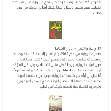
بالمرض؟ هذا ما سوف تعرفه حين تقع فى ورطة أن تقرأ هذا
الكتاب، فقد تشعر بالملل أحياناً لكنك أبداً لن تتركه من بين
يديك.
10)
رامة والتنين - إدوار الخياط
صدرت الرواية في عام 1964، ولم تنشر إلا بعد 16 سنة وكأنها
إختفت أو ضاعت "ولكن هل يضيع الحب؟ هكذا تسائلتُ أنا
حين قرأت الرواية، وربما فعل مثلى الأستاذ/إدوار، لكن المؤكد
أن رحلة البحث التى خاضها من أجل كتابة تلك الرواية سأموتُ
أنا قبل أن أبلُغُ حواشيها!" فالرواية عبارة عن (ملحمة أدبية
تجريبية) تدور فيها الأساطير اليونانية مع السحر الفرعوني
والرمزية الإسلامية لتصنع كوكباً فى كتاب.