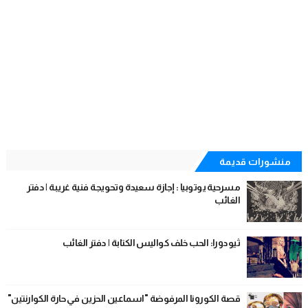
منشورات قديمة
مسرحية يوتوبيا : إجازة سعيدة وتحويجة فنية غريبة | دفتر
الغائب
ثيودورا: الحب خلف كواليس الكتابة | دفتر الغائب
قصة الكورونا المرفوضة "اسماعين الحزين في حارة الكوارنتين"