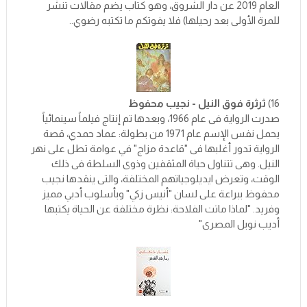
العام 2019 عن دار الشروق، وهو كتاب يضم مقالات تنشر
للمرة الأولى بعد رحيلها) فلا يفوتكم ما تكتبه رضوي..
16)
ثرثرة فوق النيل - نجيب محفوظ
صدرت الرواية فى عام 1966، وبعدها تم إنتاج فيلماً سينمائياً
يحمل نفس الإسم عام 1971 من بطولة: عماد حمدي، قصة
الرواية تدور أغلبها فى "قاعدة مزاج" في عوامة تطل على نهر
النيل. وهى تتناول حياة المثقفين وذوى السلطة فى ذلك
الوقت، وتعرض ايديلوجياتهم المختلفة، والتى ينقدها نجيب
محفوظ ببراعة على لسان "أنيس زكي" وبأسلوب أدبي مميز
وفريد. "لماذا ماتت الفلاحة: نظرة مختلفة عن الحياة يكتبها
أديب نوبل المصرى"