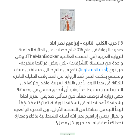
18)
حرب الكلب الثانية - إبراهيم نصر الله
صدرت الرواية في عام 2016، ثم حصلت على الجائزة العالمية
للرواية العربية (في النسخة العالمية TheManBooker). وهى
واحدة من سلسلة (الشُرُفات) -لكن يمكن قرائتها منفردة-
من نوع (
أدب الديستوبيا
)، تقع في عالم خيالى، مستقبل عنيف
ومجتمع يحكمه الشر. تُعد الرواية من المحاولات القليلة النادرة
للكتابة في هذا النوع الأدبي باللغة العربية، ولقد إخترتها فى
البداية لسبب بسيط جداً وهو: أن أتحدي نفسي في وصفها!
فهي رواية لا توصف فعلاً. حين سألنى صديقي العزيز لماذا
رشحتها؟ أهديتها له فى نسختها الورقية، ثم تركته مُشفِقاً
ليبدأ التيه فى جنباتها من الصفحة الأولى.. بين النظرة الواقعية
والخيال يدس إبراهيم نصر الله لُعبته الشيطانية بذكاء ومهارة
تجعلك تُصفق له بعد مرور كل فصل!