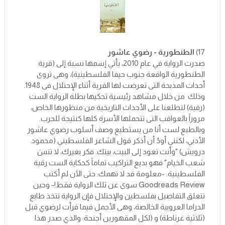
17)
الطنطورية - رضوي عاشور
صدرت الرواية في عام 2010، يأتي إسمها نسبة إلى (قرية
الطنطورية الواقعة جنوب حيفا الفلسطينية)، وهى تروى
أحداث المذبحة التى تعرضت لها القرية أثناء الإحتلال فى 1948.
وذلك من خلال مشاهد رئيسية تحكيها بطلة الرواية الست
(رقية) لتطلعنا على الأحداث التاريخية من منظورها الخاص،
مروراً بالعواقب التى تتحملها الأسرة كلها كنتيجة للحرب.
وبالطبع لست أنا من يستطيع وصف أسلوب رضوي عاشور
الأدبي، لكنني أودُ أن أذكر قول الشاعر الفلسطيني (محمود
درويش) "وأنت تعود إلى البيت، بيتك. فكر بغيرك، لا تنسَ
شعب الخيام" فهو بديع التراكيب تماماً كحكاية الست رقية
الفلسطينية. -معلومة قد لا تهمك: حتى الآن لم أكتب
Goodreads Review سوى عن تلك الرواية فقط!- وحين
تتعلق التفاصيل بفلسطين والإحتلال فإن الرواية تتخذ طابع
الدراما العروبية الخالصة، وهى الأجمل فيما قرأت لرضوي قبل
(ثلاثية غرناطة) و (لكل المقهورين أجنحة: والذي صدر هذا