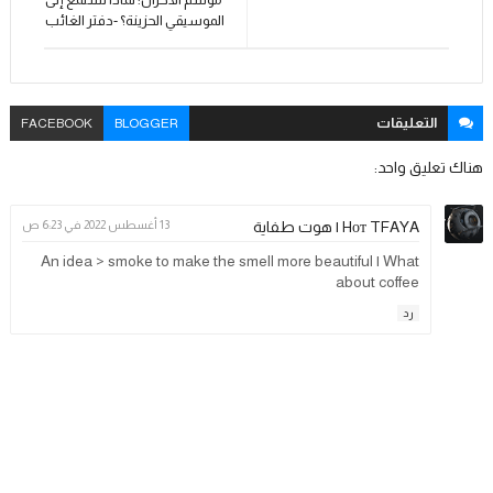
الموسيقي الحزينة؟ -دفتر الغائب
التعليقات
FACEBOOK
BLOGGER
هناك تعليق واحد:
Hᴏᴛ TFAYA | هوت طفاية
13 أغسطس 2022 في 6:23 ص
An idea > smoke to make the smell more beautiful | What
about coffee
رد