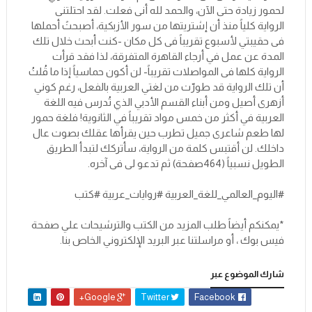
لحمور زيادة حتى الآن، والحمد لله أنى فعلت. لقد احتلتنى
الرواية كلياً منذ أن إشتريتها من سور الأزبكية، أصبحتً أحملها
فى حقيبتي لأسبوع تقريباً فى كل مكان -كنت أبحث خلال تلك
المدة عن عمل في أرجاء القاهرة المتفرقة، لذا فقد قرأت
الرواية كلها فى المواصلات تقريباً- لن أكون حماسياً إذا ما قُلتُ
أن تلك الرواية قد طورّت من لغتي العربية بالفعل، رغم كوني
أزهرى أصيل ومن أبناء القسم الأدبي الذي تُدرس فيه اللغة
العربية في أكثر من خمس مواد تقريباً في الثانوية! فلغة حمور
لها طعم شاعرى جميل تطرب حين يقرأها عقلك بصوت عال
داخلك. لن أقتبس كلمة من الرواية، سأتركك لتبدأ الطريق
الطويل نسبياً (464صفحة) ثم تدعو لى فى آخره.
#اليوم_العالمي_للغة_العربية #روايات_عربية #كتب
*يمكنكم أيضاً طلب المزيد من الكتب والترشيحات علي صفحة
فيس بوك ، أو مراسلتنا عبر البريد الإلكتروني الخاص بنا.
شارك الموضوع عبر
Google+
Twitter
Facebook