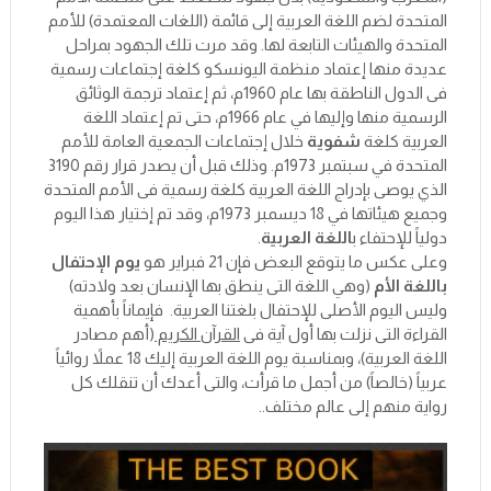
المتحدة لضم اللغة العربية إلى قائمة (اللغات المعتمدة) للأمم
المتحدة والهيئات التابعة لها. وقد مرت تلك الجهود بمراحل
عديدة منها إعتماد منظمة اليونسكو كلغة إجتماعات رسمية
فى الدول الناطقة بها عام 1960م، ثم إعتماد ترجمة الوثائق
الرسمية منها وإليها في عام 1966م، حتى تم إعتماد اللغة
العربية كلغة
شفوية
خلال إجتماعات الجمعية العامة للأمم
المتحدة في سبتمبر 1973م. وذلك قبل أن يصدر قرار رقم 3190
الذي يوصى بإدراج اللغة العربية كلغة رسمية فى الأمم المتحدة
وجميع هيئاتها في 18 ديسمبر 1973م، وقد تم إختيار هذا اليوم
دولياً للإحتفاء ب
اللغة العربية
.
وعلى عكس ما يتوقع البعض فإن 21 فبراير هو
يوم الإحتفال
باللغة الأم
(وهي اللغة التى ينطق بها الإنسان بعد ولادته)
وليس اليوم الأصلى للإحتفال بلغتنا العربية. فإيماناً بأهمية
القراءة التى نزلت بها أول آية فى
القرآن الكريم
(أهم مصادر
اللغة العربية)، وبمناسبة يوم اللغة العربية إليك 18 عملاً روائياً
عربياً (خالصاً) من أجمل ما قرأت، والتى أعدك أن تنقلك كل
رواية منهم إلى عالم مختلف..