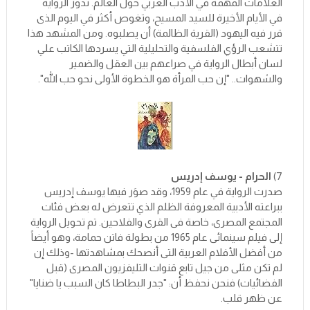
العلامات المهمة في الأدب العربي حول العالم. تدور الرواية
في الأيام الأخيرة للسيد المسيح، وتغوص أكثر في اليوم الذى
قرر فيه اليهود (القرية الظالمة) أن يصلبوه. ومن المشهد هذا
تتشعب الرؤي الفلسفية والتحليلية التي يسردها الكاتب علي
لسان أبطال الرواية في صراعهم بين العقل والضمير
والشهوات.. "إن حب المرأة هو الخطوة الأولى نحو حب الله".
7)
الحرام - يوسف إدريس
صدرت الرواية في عام 1959، وقد صوَر فيها يوسف إدريس
ببراعته الأدبية المعروفة الظلم الذي تتعرض له بعض فئات
المجتمع المصرى، خاصة فى القرى والفلاحين. تم تحويل الرواية
إلى فيلم سينمائى عام 1965 من بطولة فاتن حمامة، وهو أيضاً
من أفضل الأفلام العربية التى أنصحك بمشاهدتها -وذلك إن
لم تكن مثلى من جيل تابع قنوات التليفزيون المصرى (قبل
الفضائيات) فنحن نحفظ أن: "جدر البطاطا كان السبب يا ضنايا"
عن ظهر قلب.